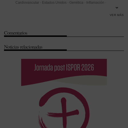
Cardiovascular
-
Estados Unidos
-
Genética
-
Inflamación
-
Investigación
-
Investigación Desarrollo e Innovación (I+D+i)
-
Reino
VER MÁS
Unido
-
Universidad
Comentarios
Noticias relacionadas