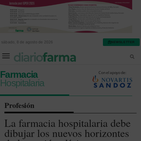
sábado, 8 de agosto de 2026
NEWSLETTER
FARMACIA ASISTENCIAL
FARMACIA HOSPITALARIA
Farmacia
Con el apoyo de:
Hospitalaria
Profesión
La farmacia hospitalaria debe
dibujar los nuevos horizontes