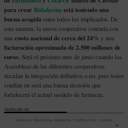
de
Farmanova
y
Cofarcir
dentro de Cecofar
para crear
Bidafarma
está teniendo una
buena acogida
entre todos los implicados. De
esta manera, la nueva cooperativa contaría con
cuota nacional de cerca del 24%
una
y una
facturación aproximada de 2.500 millones de
euros
. Será el próximo mes de junio cuando las
Asambleas de las diferentes cooperativas
decidan la integración definitiva o no, pero todos
confían en será una buena decisión que
fortalecerá el actual modelo de farmacia.
Archivado en
Andalucía
-
Bida Farma
-
Bidafarma
-
Castilla y León
-
Cecofar
-
Comunidad de Madrid
-
Cooperativa Farmacéutica de Ciudad Real