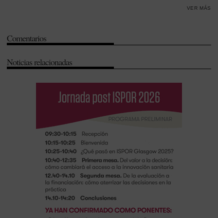
VER MÁS
(Cofarcir)
-
Farmanova
-
Galicia
-
Gestión
-
Innovación
-
Madrid
-
Modelo de farmacia
-
Nuevas tecnologías
-
Venta online
Comentarios
Noticias relacionadas