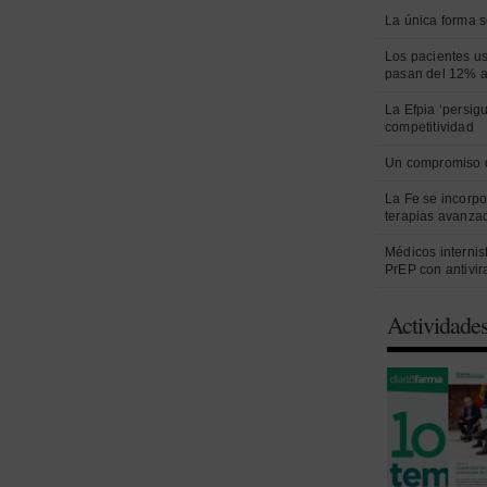
La única forma s
Los pacientes us
pasan del 12% 
La Efpia ‘persig
competitividad
Un compromiso 
La Fe se incorpo
terapias avanza
Médicos internist
PrEP con antivir
Actividade