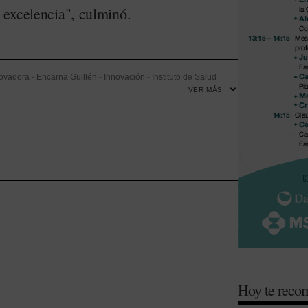
 excelencia", culminó.
novadora
-
Encarna Guillén
-
Innovación
-
Instituto de Salud
VER MÁS
ación Desarrollo e Innovación (I+D+i)
-
Investigación y
ia
Hoy te rec