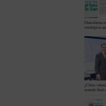
Diariofarma re
estratégicas q
¿Cómo valoran 
acuerdo final 