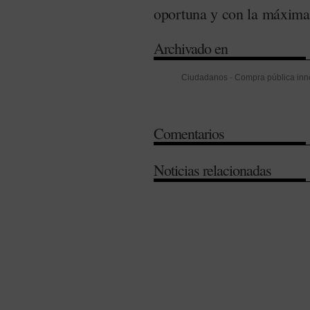
oportuna y con la máxima
Archivado en
Ciudadanos
-
Compra pública in
Carlos III
-
Investigación
-
Investig
Desarrollo (I+D)
-
Región de Murc
Comentarios
Noticias relacionadas