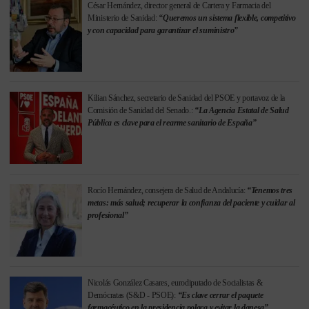
César Hernández, director general de Cartera y Farmacia del
Ministerio de Sanidad:
“Queremos un sistema flexible, competitivo
y con capacidad para garantizar el suministro”
Kilian Sánchez, secretario de Sanidad del PSOE y portavoz de la
Comisión de Sanidad del Senado.:
“La Agencia Estatal de Salud
Pública es clave para el rearme sanitario de España”
Rocío Hernández, consejera de Salud de Andalucía:
“Tenemos tres
metas: más salud; recuperar la confianza del paciente y cuidar al
profesional”
Nicolás González Casares, eurodiputado de Socialistas &
Demócratas (S&D - PSOE):
“Es clave cerrar el paquete
farmacéutico en la presidencia polaca y evitar la danesa”