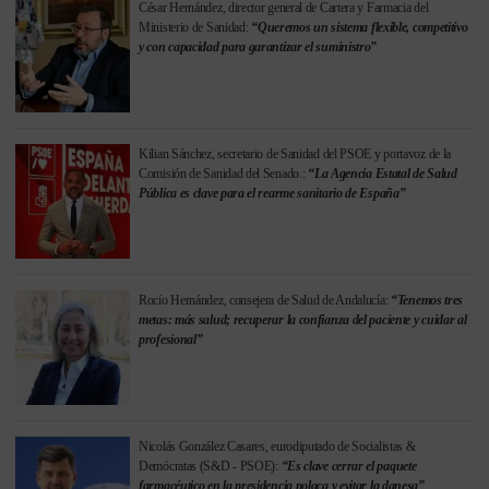
César Hernández, director general de Cartera y Farmacia del
Ministerio de Sanidad:
“Queremos un sistema flexible, competitivo
y con capacidad para garantizar el suministro”
Kilian Sánchez, secretario de Sanidad del PSOE y portavoz de la
Comisión de Sanidad del Senado.:
“La Agencia Estatal de Salud
Pública es clave para el rearme sanitario de España”
Rocío Hernández, consejera de Salud de Andalucía:
“Tenemos tres
metas: más salud; recuperar la confianza del paciente y cuidar al
profesional”
Nicolás González Casares, eurodiputado de Socialistas &
Demócratas (S&D - PSOE):
“Es clave cerrar el paquete
farmacéutico en la presidencia polaca y evitar la danesa”