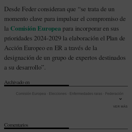
Desde Feder consideran que “se trata de un
momento clave para impulsar el compromiso de
Comisión Europea
la
para incorporar en sus
prioridades 2024-2029 la elaboración el Plan de
Acción Europeo en ER a través de la
designación de un grupo de expertos destinados
a su desarrollo”.
Archivado en
Comisión Europea
-
Elecciones
-
Enfermedades raras
-
Federación
Española de Enfermedades Raras (Feder)
-
Investigación
-
VER MÁS
Investigación Desarrollo e Innovación (I+D+i)
-
Investigación y
Desarrollo (I+D)
-
Unión Europea (UE)
Comentarios