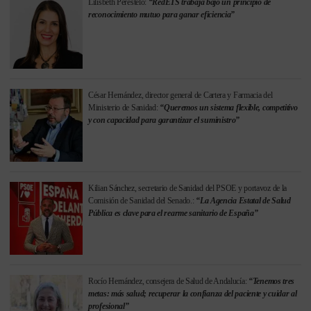
Lilisbeth Perestelo:
“RedETS trabaja bajo un principio de
reconocimiento mutuo para ganar eficiencia”
César Hernández, director general de Cartera y Farmacia del
Ministerio de Sanidad:
“Queremos un sistema flexible, competitivo
y con capacidad para garantizar el suministro”
Kilian Sánchez, secretario de Sanidad del PSOE y portavoz de la
Comisión de Sanidad del Senado.:
“La Agencia Estatal de Salud
Pública es clave para el rearme sanitario de España”
Rocío Hernández, consejera de Salud de Andalucía:
“Tenemos tres
metas: más salud; recuperar la confianza del paciente y cuidar al
profesional”