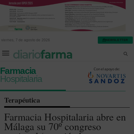
viernes, 7 de agosto de 2026
NEWSLETTER
FARMACIA ASISTENCIAL
FARMACIA HOSPITALARIA
Farmacia
Con el apoyo de:
Hospitalaria
Terapéutica
Farmacia Hospitalaria abre en
Málaga su 70º congreso