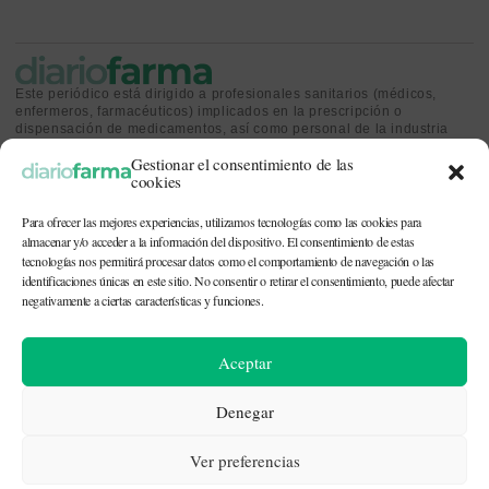
Este periódico está dirigido a profesionales sanitarios (médicos,
enfermeros, farmacéuticos) implicados en la prescripción o
dispensación de medicamentos, así como personal de la industria
farmacéutica y gestores o personas implicadas en la política
Gestionar el consentimiento de las
sanitaria.
cookies
Para ofrecer las mejores experiencias, utilizamos tecnologías como las cookies para
almacenar y/o acceder a la información del dispositivo. El consentimiento de estas
tecnologías nos permitirá procesar datos como el comportamiento de navegación o las
identificaciones únicas en este sitio. No consentir o retirar el consentimiento, puede afectar
CONTACTO Y QUIÉNES SOMOS
|
POLÍTICA DE COOKIES
|
POLÍTICA DE
PRIVACIDAD
|
AVISO LEGAL
negativamente a ciertas características y funciones.
© 2026. Todos los derechos reservados. |
df@diariofarma.com
| Recursos
Aceptar
fotográficos:
depositphotos
Denegar
Ver preferencias