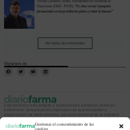
Nicolás González Casares, eurodiputado de Socialistas &
Demócratas (S&D - PSOE):
“Es clave cerrar el paquete
farmacéutico en la presidencia polaca y evitar la danesa”
Ver todas las entrevistas
Síguenos en
Este periódico está dirigido a profesionales sanitarios (médicos,
enfermeros, farmacéuticos) implicados en la prescripción o
dispensación de medicamentos, así como personal de la industria
farmacéutica y gestores o personas implicadas en la política
Gestionar el consentimiento de las
sanitaria.
cookies