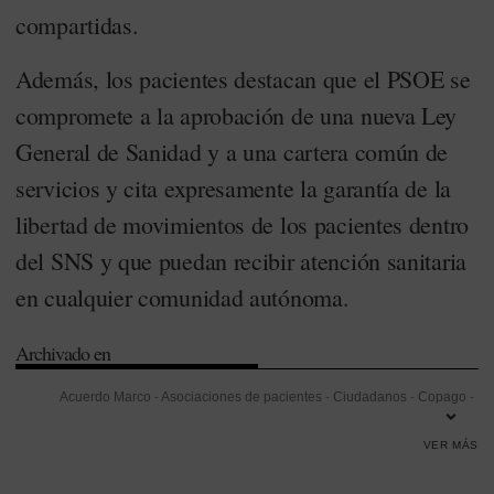
compartidas.
Además, los pacientes destacan que el PSOE se
compromete a la aprobación de una nueva Ley
General de Sanidad y a una cartera común de
servicios y cita expresamente la garantía de la
libertad de movimientos de los pacientes dentro
del SNS y que puedan recibir atención sanitaria
en cualquier comunidad autónoma.
Archivado en
Acuerdo Marco
-
Asociaciones de pacientes
-
Ciudadanos
-
Copago
-
Equidad
-
Formación
-
Gestión
-
Legislación
-
Partido Popular (PP)
-
VER MÁS
Partido Socialista Obrero Español (PSOE)
-
Plataforma de
Organizaciones de Pacientes (POP)
-
Recortes
-
Sistema Nacional de