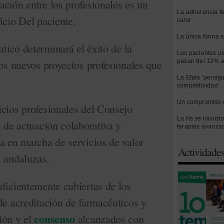
ción entre los profesionales es un
La adherencia t
icio Del paciente.
calor
La única forma s
utico determinará el éxito de la
Los pacientes us
los nuevos proyectos profesionales que
pasan del 12% a
La Efpia ‘persig
competitividad
Un compromiso 
icios profesionales del Consejo
La Fe se incorpo
a de actuación colaborativa y
terapias avanza
a en marcha de servicios de valor
Actividade
s andaluzas.
ficientemente cubiertas de los
de acreditación de farmacéuticos y
consenso
ión y el
alcanzados con