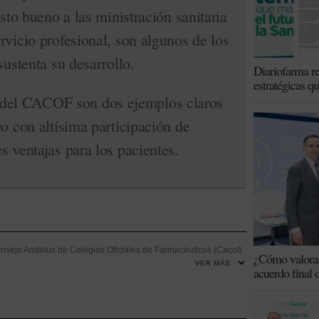
isto bueno a las ministración sanitaria
rvicio profesional, son algunos de los
sustenta su desarrollo.
Diariofarma re
estratégicas q
el CACOF son dos ejemplos claros
vo con altísima participación de
s ventajas para los pacientes.
nsejo Andaluz de Colegios Oficiales de Farmacéuticos (Cacof)
¿Cómo valoran 
VER MÁS
ensación
-
Distribución
-
Farmacia Hospitalaria
-
Formación
-
acuerdo final 
armacéuticas Andaluzas
-
Nuevas tecnologías
-
Plataformas
istema personalizado de dosificación (SPD)
-
Sostenibilidad
-