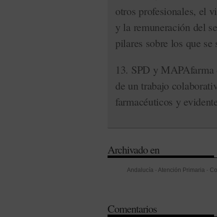
otros profesionales, el v
y la remuneración del se
pilares sobre los que se 
13. SPD y MAPAfarma d
de un trabajo colaborati
farmacéuticos y evidente
Archivado en
Andalucía
-
Atención Primaria
-
Co
-
Consenso
-
Dependencia
-
Disp
Gestión
-
Innovación
-
Jornadas F
Comentarios
Tecnológicas
-
Redes Sociales
-
S