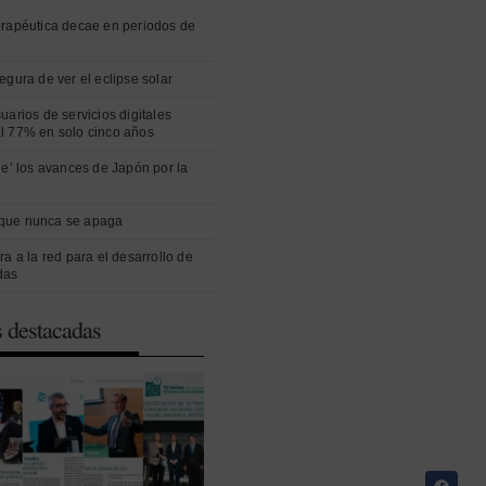
erapéutica decae en periodos de
egura de ver el eclipse solar
uarios de servicios digitales
l 77% en solo cinco años
ue’ los avances de Japón por la
que nunca se apaga
ra a la red para el desarrollo de
das
s destacadas