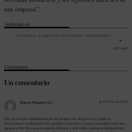
una empresa”.
Archivado en
Ciudadanos
-
Congreso de los Diputados
-
Farmaindustria
-
Formación
-
Investigación
-
Investigación Desarrollo e Innovación
VER MÁS
(I+D+i)
-
Sistema Nacional de Salud (SNS)
-
Transparencia
Comentarios
Un comentario
26.10.2016 a las 08:30
Marcos Margarit
dice:
Pues yo creo que serianfinitamente mejor quese les obligase a las empresas
farmacéuticas a tributar por ello, quitarles exenciones, y con eso recaudado tener una
agencia estilo Nice para evaluar los fármacos y actividades sanitarias independiente