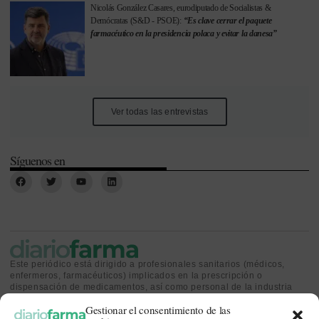
Nicolás González Casares, eurodiputado de Socialistas &
Demócratas (S&D - PSOE):
“Es clave cerrar el paquete
farmacéutico en la presidencia polaca y evitar la danesa”
Ver todas las entrevistas
Síguenos en
Este periódico está dirigido a profesionales sanitarios (médicos,
enfermeros, farmacéuticos) implicados en la prescripción o
dispensación de medicamentos, así como personal de la industria
farmacéutica y gestores o personas implicadas en la política
Gestionar el consentimiento de las
sanitaria.