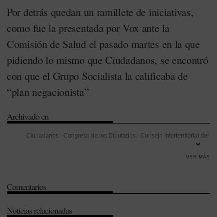
Por detrás quedan un ramillete de iniciativas,
como fue la presentada por Vox ante la
Comisión de Salud el pasado martes en la que
pidiendo lo mismo que Ciudadanos, se encontró
con que el Grupo Socialista la calificaba de
“plan negacionista”
Archivado en
Ciudadanos
-
Congreso de los Diputados
-
Consejo Interterritorial del
SNS (CISNS)
-
Covid-19
-
Formación
-
Islas Canarias
-
Ministerio de
VER MÁS
Sanidad
-
Partido Nacionalista Vasco (EAJ-PNV)
-
Partido Popular
(PP)
-
Partido Socialista Obrero Español (PSOE)
-
Pedro Sánchez
-
Comentarios
Sistema Nacional de Salud (SNS)
-
Vox
Noticias relacionadas