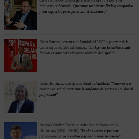
César Hernández, director general de Cartera y Farmacia del
Ministerio de Sanidad:
“Queremos un sistema flexible, competitivo
y con capacidad para garantizar el suministro”
Kilian Sánchez, secretario de Sanidad del PSOE y portavoz de la
Comisión de Sanidad del Senado.:
“La Agencia Estatal de Salud
Pública es clave para el rearme sanitario de España”
Rocío Hernández, consejera de Salud de Andalucía:
“Tenemos tres
metas: más salud; recuperar la confianza del paciente y cuidar al
profesional”
Nicolás González Casares, eurodiputado de Socialistas &
Demócratas (S&D - PSOE):
“Es clave cerrar el paquete
farmacéutico en la presidencia polaca y evitar la danesa”