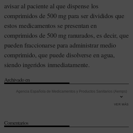
avisar al paciente al que dispense los
comprimidos de 500 mg para ser divididos que
estos medicamentos se presentan en
comprimidos de 500 mg ranurados, es decir, que
pueden fraccionarse para administrar medio
comprimido, que puede disolverse en agua,
siendo ingeridos inmediatamente.
Archivado en
Agencia Española de Medicamentos y Productos Sanitarios (Aemps)
-
Almus
-
Amoxicilina
-
Desabastecimiento
-
Dirección General de
VER MÁS
Cartera Común de Servicios del Sistema Nacional de Salud y
Farmacia
-
Dispensación
-
Medicamentos genéricos
-
Ministerio de
Comentarios
Sanidad
-
Normon
-
Sandoz
-
Sistema Nacional de Salud (SNS)