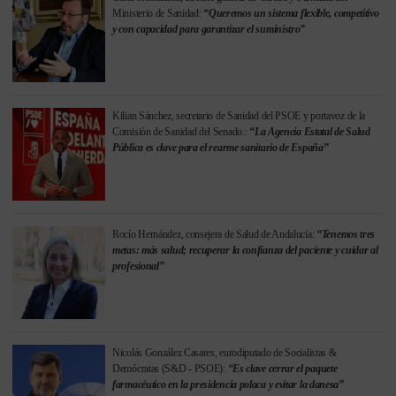
Ministerio de Sanidad:
“Queremos un sistema flexible, competitivo
y con capacidad para garantizar el suministro”
Kilian Sánchez, secretario de Sanidad del PSOE y portavoz de la
Comisión de Sanidad del Senado.:
“La Agencia Estatal de Salud
Pública es clave para el rearme sanitario de España”
Rocío Hernández, consejera de Salud de Andalucía:
“Tenemos tres
metas: más salud; recuperar la confianza del paciente y cuidar al
profesional”
Nicolás González Casares, eurodiputado de Socialistas &
Demócratas (S&D - PSOE):
“Es clave cerrar el paquete
farmacéutico en la presidencia polaca y evitar la danesa”