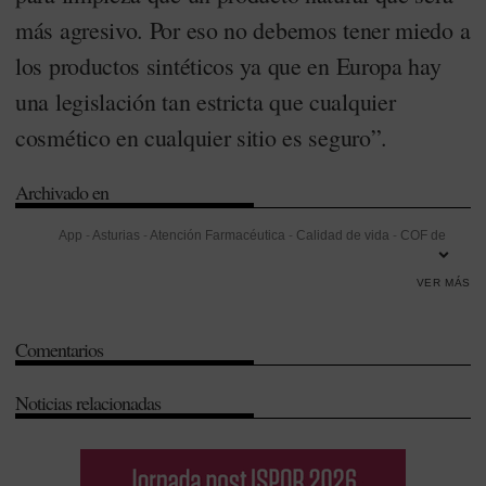
más agresivo. Por eso no debemos tener miedo a
los productos sintéticos ya que en Europa hay
una legislación tan estricta que cualquier
cosmético en cualquier sitio es seguro”.
Archivado en
App
-
Asturias
-
Atención Farmacéutica
-
Calidad de vida
-
COF de
Asturias
-
Colegios de Farmacéuticos
-
Consejo General de Colegios
VER MÁS
Oficiales de Farmacéuticos (CGCOF)
-
Dermatitis atópica
-
Grecia
-
Innovación
-
Legislación
-
Nutrición
-
Ortopedia
-
Principado de
Comentarios
Asturias
-
Tomás Muret
Noticias relacionadas