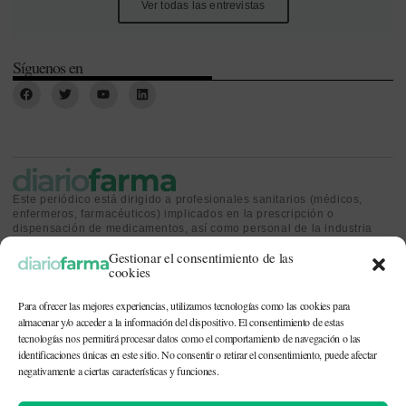
Ver todas las entrevistas
Síguenos en
Este periódico está dirigido a profesionales sanitarios (médicos,
enfermeros, farmacéuticos) implicados en la prescripción o
dispensación de medicamentos, así como personal de la industria
farmacéutica y gestores o personas implicadas en la política
Gestionar el consentimiento de las
sanitaria.
cookies
Para ofrecer las mejores experiencias, utilizamos tecnologías como las cookies para
almacenar y/o acceder a la información del dispositivo. El consentimiento de estas
tecnologías nos permitirá procesar datos como el comportamiento de navegación o las
identificaciones únicas en este sitio. No consentir o retirar el consentimiento, puede afectar
CONTACTO Y QUIÉNES SOMOS
|
POLÍTICA DE COOKIES
|
POLÍTICA DE
PRIVACIDAD
|
AVISO LEGAL
negativamente a ciertas características y funciones.