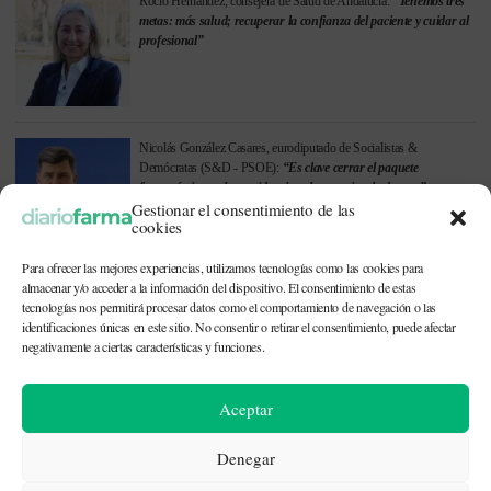
Rocío Hernández, consejera de Salud de Andalucía:
“Tenemos tres
metas: más salud; recuperar la confianza del paciente y cuidar al
profesional”
Nicolás González Casares, eurodiputado de Socialistas &
Demócratas (S&D - PSOE):
“Es clave cerrar el paquete
farmacéutico en la presidencia polaca y evitar la danesa”
Gestionar el consentimiento de las
cookies
Para ofrecer las mejores experiencias, utilizamos tecnologías como las cookies para
almacenar y/o acceder a la información del dispositivo. El consentimiento de estas
tecnologías nos permitirá procesar datos como el comportamiento de navegación o las
Ver todas las entrevistas
identificaciones únicas en este sitio. No consentir o retirar el consentimiento, puede afectar
negativamente a ciertas características y funciones.
Síguenos en
Aceptar
Denegar