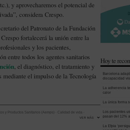
etc.), y aprovecharemos el potencial de
rivada”, considera Crespo.
retario del Patronato de la Fundación
Crespo fortalecerá la unión entre la
profesionales y los pacientes,
ón entre todos los agentes sanitarios
Hoy te rec
nción
, el diagnóstico, el tratamiento y
Barcelona adapt
s mediante el impulso de la Tecnología
discapacidad vi
La adherencia t
calor
La única forma s
Los pacientes us
s y Productos Sanitarios (Aemps)
-
Calidad de vida
-
pasan del 12% a
VER MÁS
Federación Española de Empresas de Tecnología Sanitaria
La Efpia ‘persig
Salud
-
Información e Innovación
-
Innovación
-
Madrid
-