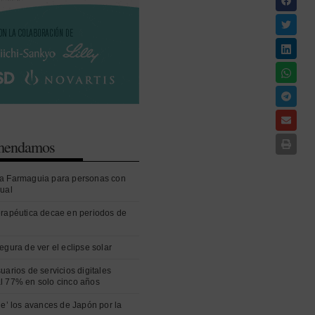
omendamos
a Farmaguia para personas con
sual
erapéutica decae en periodos de
egura de ver el eclipse solar
uarios de servicios digitales
l 77% en solo cinco años
ue’ los avances de Japón por la