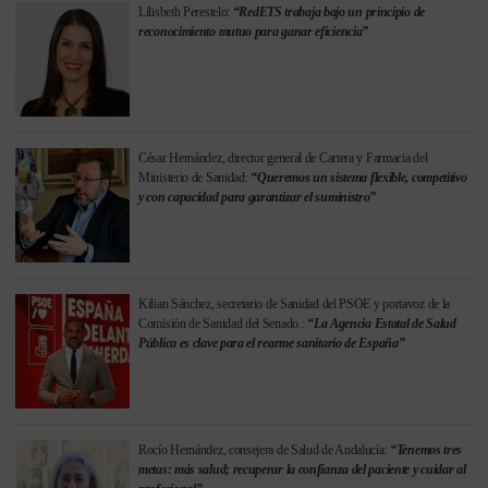
Lilisbeth Perestelo:
“RedETS trabaja bajo un principio de
reconocimiento mutuo para ganar eficiencia”
César Hernández, director general de Cartera y Farmacia del
Ministerio de Sanidad:
“Queremos un sistema flexible, competitivo
y con capacidad para garantizar el suministro”
Kilian Sánchez, secretario de Sanidad del PSOE y portavoz de la
Comisión de Sanidad del Senado.:
“La Agencia Estatal de Salud
Pública es clave para el rearme sanitario de España”
Rocío Hernández, consejera de Salud de Andalucía:
“Tenemos tres
metas: más salud; recuperar la confianza del paciente y cuidar al