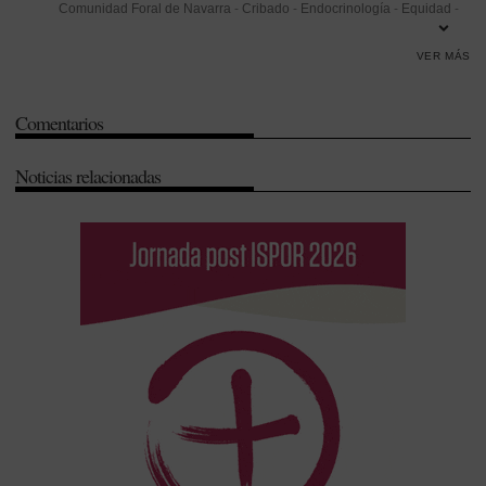
Comunidad Foral de Navarra
-
Cribado
-
Endocrinología
-
Equidad
-
Gasto sanitario
-
Indicadores
-
Infección
-
Mortalidad
-
Nutrición
-
VER MÁS
Sostenibilidad
Comentarios
Noticias relacionadas