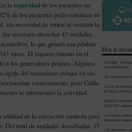
seguridad
zar la
de los pacientes en
82% de los pacientes pudo continuar su
 sin necesidad de retirar ni sustituir la
 fue necesario desechar 43 unidades
 domicilios, lo que generó una pérdida
Hoy te rec
43 euros. El impacto interno en el
ido a los generadores propios. Algunos
La Efpia ‘persig
competitividad
recogida del tratamiento porque en sus
Un compromiso 
 funcionaban correctamente, pero Caíña
La Fe se incorpo
mento se interrumpió la actividad
terapias avanza
Médicos internist
PrEP con antivir
 utilidad de la educación sanitaria para
La Aemps colabo
Ghana en evalua
s. Del total de unidades desechadas, 15
Los pacientes a