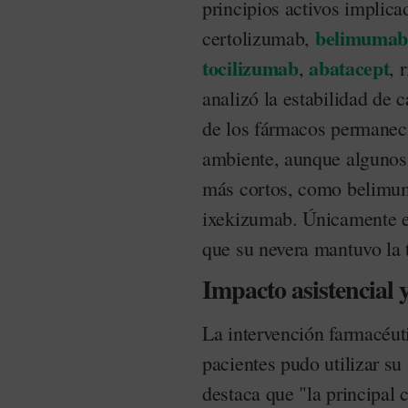
principios activos implic
belimuma
certolizumab,
tocilizumab
abatacept
,
, 
analizó la estabilidad de
de los fármacos permanecí
ambiente, aunque algunos 
más cortos, como belimu
ixekizumab. Únicamente e
que su nevera mantuvo la
Impacto asistencial
La intervención farmacéut
pacientes pudo utilizar s
destaca que "la principal 