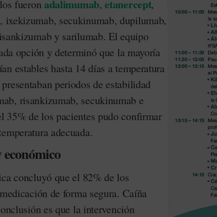
adalimumab
etanercept
ados fueron
,
,
b
, ixekizumab, secukinumab, dupilumab,
risankizumab y sarilumab. El equipo
 cada opción y determinó que la mayoría
an estables hasta 14 días a temperatura
presentaban periodos de estabilidad
mab, risankizumab, secukinumab e
l 35% de los pacientes pudo confirmar
 temperatura adecuada.
 y económico
ica concluyó que el 82% de los
u medicación de forma segura. Caíña
conclusión es que la intervención