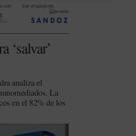
n con:
Con el apoyo de:
a ‘salvar’
ra analiza el
nmunomediados. La
icos en el 82% de los