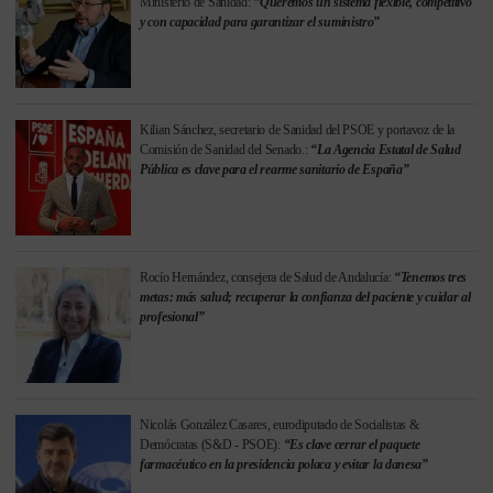
Ministerio de Sanidad:
“Queremos un sistema flexible, competitivo
y con capacidad para garantizar el suministro”
Kilian Sánchez, secretario de Sanidad del PSOE y portavoz de la
Comisión de Sanidad del Senado.:
“La Agencia Estatal de Salud
Pública es clave para el rearme sanitario de España”
Rocío Hernández, consejera de Salud de Andalucía:
“Tenemos tres
metas: más salud; recuperar la confianza del paciente y cuidar al
profesional”
Nicolás González Casares, eurodiputado de Socialistas &
Demócratas (S&D - PSOE):
“Es clave cerrar el paquete
farmacéutico en la presidencia polaca y evitar la danesa”