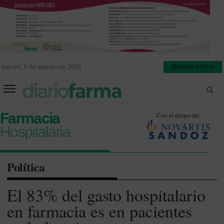
jueves, 6 de agosto de 2026
NEWSLETTER
FARMACIA ASISTENCIAL
FARMACIA HOSPITALARIA
Farmacia
Con el apoyo de:
Hospitalaria
Política
El 83% del gasto hospitalario
en farmacia es en pacientes