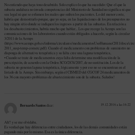
No entiendo que haya tono desabrido. Solo explico lo que ha sucedido: Que el que la
subasta andaluza no invada competencias del Ministerio de Sanidad no significa ni que
sea legal ni que se esfumen los males que sufren los pacientes. Lo del menor coste,
habría que demostrarlo porque, que yo sepa, en las liquidaciones de los presupuestos no
hay ningún sitio donde se indiquen los ingresos a partir de las subastas. En relación a
los desabastecimientos, habría mucho que hablar... Los que recoge la Aemps son las
comunicaciones de los laboratorios cuando están obligados a hacerlo, según la circular
3/2011 de la Aemps
(
https://www.aemps.gob.es/informa/circulares/medicamentosUsoHumano/2011/docs/circ
2011_susp-temp-comerc.pdf
): Cuando el medicamento con problemas de suministro no
disponga de alternativa terapéutica y su falta cree una laguna terapéutica,
• Cuando se trate de medicamentos cuya falta determine una modificación de la
prescripción, de acuerdo con la Orden SCO/2874/2007, de no sustitución. Los de la
subasta no generan laguna terapéutica, lógicamente y por eso no se encuentran en el
listado de la Aemps. Sin embargo, según el CISMED del CGCOF 24 medicamentos de
los 36 con mayores problemas de abastecimiento son de la subasta. Saludos!
19.12.2016 a las 16:22
Bernardo Santos
dice:
Ah!! y se me olvidaba.
Es verdad que hay diferencias entre ciudadanos, los de las demás comunidades están
pagando más por lo mismo. Esa es la única diferencia.