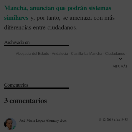
Mancha, anuncian que podrán sistemas
similares
y, por tanto, se amenaza con más
diferencias entre ciudadanos.
Archivado en
Abogacía del Estado
-
Andalucía
-
Castilla-La Mancha
-
Ciudadanos
-
Desabastecimiento
-
Investigación
-
José María López Alemany
-
VER MÁS
Ministerio de Sanidad
-
Real Decreto-ley 16/2012
-
Rentabilidad
-
Servicio Andaluz de Salud (SAS)
-
Subastas de medicamentos
-
Comentarios
Transparencia
-
Tribunal Constitucional
3 comentarios
19.12.2016 a las 19:35
José María López Alemany
dice: