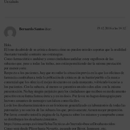
Un saludo.
19.12.2016 a las 16:12
Bernardo Santos
dice:
Hola.
El tono desabrido de su crónica denota cómo no pueden ustedes soportar que la realidad
(bastante tozuda) contraríe sus estrategias.
Como farmacéutico andaluz y como ciudadano andaluz estoy orgullosos de las
subastas que, pese a todas las trabas, nos están permitiendo dar la misma prestación
por menor coste.
Respecto a los pacientes, hay que recordar la situación previa en la que las oficinas de
farmacia cambiaban a toda la población de crónicos de su barrio/pueblo a la marca
comercial que les ofrecía el mejor descuento en cada momento, volviendo locos/as a
los pacientes. Con la subasta, al menos se garantiza un año o dos años con la misma
presentación. No hay ningún perjuicio para los ciudadanos que reciben su medicamento
prescrito en su forma farmacéutica y en su dosis. Por favor, no hagan demagogia para
lectores amantes de mensajes tan falsos como fáciles.
Lo de los desabastecimientos es un fenómeno generalizado en laboratorios de todas las
patronales y no son los de las subasta los que, precisamente, tienen mayor proporción.
Por favor, consulte usted la página de la Agencia sobre los mismos y compruebe como
se distribuyen los desabastecimientos.
https://cima.aemps.es/cima/fichasTecnicas.do?metodo=buscarDesabastecidos
Como verá desde Pfizer hasta Novartis, pasando por Bayer, Jannssen , etc.