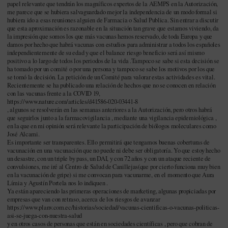
papel relevante que tendrán los magníficos expertos de la AEMPS en la Autorización,
me parece que se hubiera salvaguardado mejor la independencia de un modo formal si
hubiera ido a esas reuniones alguien de Farmacia o Salud Publica. Sin entrar a discutir
que esta aproximación es razonable en la situación tan grave que estamos viviendo, da
la impresión que somos los que más vacunas hemos reservado, de toda Europa y que
damos por hecho que habrá vacunas con estudios para administrar a todos los españoles
independientemente de su edad y que el balance riesgo beneficio será así mismo
positivo a lo largo de todos los periodos de la vida .Tampoco se sabe si esta decisión se
ha tomado por un comité o por una persona y tampoco se sabe los motivos por los que
se tomó la decisión. La petición de un Comité para valorar estas actividades es vital.
Recientemente se ha publicado una relación de hechos que no se conocen en relación
con las vacunas frente a la COVID 19,
https://www.nature.com/articles/d41586-020-03441-8
, algunos se resolverán en las semanas anteriores a la Autorización, pero otros habrá
que seguirlos junto a la farmacovigilancia , mediante una vigilancia epidemiológica ,
en la que en mi opinión será relevante la participación de biólogos moleculares como
José Alcami.
Es importante ser transparentes. Ello permitirá que tengamos buenas coberturas de
vacunación en una vacunación que no puede ni debe ser obligatoría. Yo que estoy hecho
un desastre, con un triple by pass, un DAI, y con 72 años y con un ataque reciente de
convulsiones, me iré al Centro de Salud de Canillejas(que por cierto funciona muy bien
en la vacunación de gripe) si me convocan para vacunarme, en el momento que Aura
Límia y Agustín Portela nos lo indiquen .
Ya están apareciendo las primeras operaciones de marketing, algunas propiciadas por
empresas que van con retraso, acerca de los riesgos de avanzar
https://www.planv.com.ec/historias/sociedad/vacunas-cientificas-o-vacunas-politicas-
asi-se-juega-con-nuestra-salud
y en otros casos de personas que están en sociedades científicas , pero que cobran de