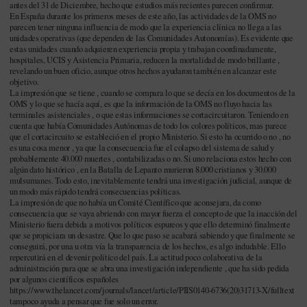
antes del 31 de Diciembre, hecho que estudios más recientes parecen confirmar.
En España durante los primeros meses de este año, las actividades de la OMS no
parecen tener ninguna influencia de modo que la experiencia clínica no llega a las
unidades operativas (que dependen de las Comunidades Autonomías). Es evidente que
estas unidades cuando adquieren experiencia propia y trabajan coordinadamente,
hospitales, UCIS y Asistencia Primaria, reducen la mortalidad de modo brillante ,
revelando un buen oficio, aunque otros hechos ayudaron también en alcanzar este
objetivo.
La impresión que se tiene , cuando se compara lo que se decía en los documentos de la
OMS y lo que se hacía aquí, es que la información de la OMS no fluyo hacia las
terminales asistenciales , o que estas informaciones se cortacircuitaron. Teniendo en
cuenta que había Comunidades Autónomas de todo los colores políticos, mas parece
que el cortacircuito se estableció en el propio Ministerio. Si esto ha ocurrido o no , no
es una cosa menor , ya que la consecuencia fue el colapso del sistema de salud y
probablemente 40.000 muertes , contabilizadas o no. Si uno relaciona estos hecho con
algún dato histórico , en la Batalla de Lepanto murieron 8.000 cristianos y 30.000
mulsumanes. Todo esto, inevitablemente tendrá una investigación judicial, aunque de
un modo más rápido tendrá consecuencias políticas.
La impresión de que no había un Comité Científico que aconsejara, da como
consecuencia que se vaya abriendo con mayor fuerza el concepto de que la inacción del
Ministerio fuera debida a motivos políticos espureos y que ello determinó finalmente
que se propiciara un desastre. Que lo que paso se acabará sabiendo y que finalmente se
conseguirá, por una u otra vía la transparencia de los hechos, es algo indudable. Ello
repercutirá en el devenir político del país. La actitud poco colaborativa de la
administración para que se abra una investigación independiente , que ha sido pedida
por algunos científicos españoles
https://www.thelancet.com/journals/lancet/article/PIIS0140-6736(20)31713-X/fulltext
tampoco ayuda a pensar que fue solo un error.