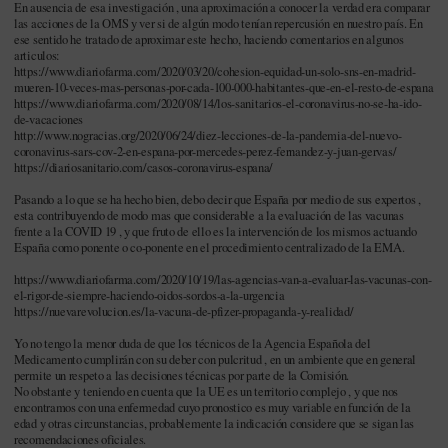
En ausencia de esa investigación , una aproximación a conocer la verdad era comparar
las acciones de la OMS y ver si de algún modo tenían repercusión en nuestro país. En
ese sentido he tratado de aproximar este hecho, haciendo comentarios en algunos
articulos:
https://www.diariofarma.com/2020/03/20/cohesion-equidad-un-solo-sns-en-madrid-
mueren-10-veces-mas-personas-por-cada-100-000-habitantes-que-en-el-resto-de-espana
https://www.diariofarma.com/2020/08/14/los-sanitarios-el-coronavirus-no-se-ha-ido-
de-vacaciones
http://www.nogracias.org/2020/06/24/diez-lecciones-de-la-pandemia-del-nuevo-
coronavirus-sars-cov-2-en-espana-por-mercedes-perez-fernandez-y-juan-gervas/
https://diariosanitario.com/casos-coronavirus-espana/
Pasando a lo que se ha hecho bien, debo decir que España por medio de sus expertos ,
esta contribuyendo de modo mas que considerable a la evaluación de las vacunas
frente a la COVID 19 , y que fruto de ello es la intervención de los mismos actuando
España como ponente o co-ponente en el procedimiento centralizado de la EMA.
https://www.diariofarma.com/2020/10/19/las-agencias-van-a-evaluar-las-vacunas-con-
el-rigor-de-siempre-haciendo-oidos-sordos-a-la-urgencia
https://nuevarevolucion.es/la-vacuna-de-pfizer-propaganda-y-realidad/
Yo no tengo la menor duda de que los técnicos de la Agencia Española del
Medicamento cumplirán con su deber con pulcritud , en un ambiente que en general
permite un respeto a las decisiones técnicas por parte de la Comisión.
No obstante y teniendo en cuenta que la UE es un territorio complejo , y que nos
encontramos con una enfermedad cuyo pronostico es muy variable en función de la
edad y otras circunstancias, probablemente la indicación considere que se sigan las
recomendaciones oficiales.