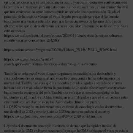
opinión hay cosas que se han hecho mejor aquí , y en cuanto a que nos equivocamos en
la primera ola, tampoco para mi esta claro que nos eqivocámos , en mi opinión fue más
que una equivocación o por lo menos pudo no ser solo una equivocación. Desde el
principio de la crisis se vío que el virus llegaba para quedarse y que difícilmente
tendríamos una vacuna este año , pero que la vacuna no era de las más difíciles de
obtener salvo que el virus diera una sorpresa , que afortunadamente no ha ocurrido hasta
este momento.
https://www.elconfidencial.com/espana/2020-04-10/entrevista-francisco-salmeron-
experto-vacunas-coronavirus_2542783/
https://cadenaser.com/programa/2020/04/11/hora_25/1586556414_517699.html
https://www.youtube.com/results?
search_query=diariofarma+francisco+salmeron+garcia+vacunas
También se veía que el virus durante su primera expansión había desbordado y
colapsado nuestro sistema sanitario y que la consecuencia había sido una enorme
mortalidad. También se veía que las medidas tomadas ligadas al estado de alarma
habían dado el resultado de frenar la pandemia de un modo efectivo pero con un coste
brutal para la economía del país. También se veía que el comienzo oficial de los
incidentes en el mundo ( en China) pudieran estar falseados y que el virus pudiera estar
circulando con antelación y que las Autoridades chinas lo supieran.
La OMS ha recogido sus intervenciones en forma de cronología en dos documentos ,
uno de abril de 2020 y otro de junio de 2020 en que se actualiza el anterior.
https://www.who.int/es/news-room/detail/29-06-2020-covidtimeline
Leyendo el documento con espíritu critico ,se deduce que la rapidez inusual de
acciones de la OMS en Enero parecen reflejar que la OMS sabia que el virus ya estaba