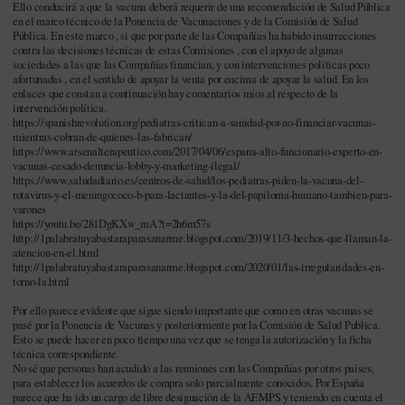
Ello conducirá a que la vacuna deberá requerir de una recomendación de Salud Pública
en el marco técnico de la Ponencia de Vacunaciones y de la Comisión de Salud
Pública. En este marco , si que por parte de las Compañías ha habido insurrecciones
contra las decisiones técnicas de estas Comisiones , con el apoyo de algunas
sociedades a las que las Compañías financian, y con intervenciones políticas poco
afortunadas , en el sentido de apoyar la venta por encima de apoyar la salud. En los
enlaces que constan a continuación hay comentarios míos al respecto de la
intervención política.
https://spanishrevolution.org/pediatras-critican-a-sanidad-por-no-financiar-vacunas-
mientras-cobran-de-quienes-las-fabrican/
https://www.arsenalterapeutico.com/2017/04/06/espana-alto-funcionario-experto-en-
vacunas-cesado-denuncia-lobby-y-marketing-ilegal/
https://www.saludadiario.es/centros-de-salud/los-pediatras-piden-la-vacuna-del-
rotavirus-y-el-meningococo-b-para-lactantes-y-la-del-papiloma-humano-tambien-para-
varones
https://youtu.be/281DgKXw_mA?t=2h6m57s
http://1palabratuyabastaraparasanarme.blogspot.com/2019/11/3-hechos-que-llaman-la-
atencion-en-el.html
http://1palabratuyabastaraparasanarme.blogspot.com/2020/01/las-irregularidades-en-
torno-la.html
Por ello parece evidente que sigue siendo importante que como en otras vacunas se
pasé por la Ponencia de Vacunas y posteriormente por la Comisión de Salud Publica.
Esto se puede hacer en poco tiempo una vez que se tenga la autorización y la ficha
técnica correspondiente.
No sé que personas han acudido a las reuniones con las Compañías por otros países,
para establecer los acuerdos de compra solo parcialmente conocidos. Por España
parece que ha ido un cargo de libre designación de la AEMPS y teniendo en cuenta el