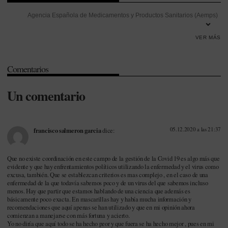
Agencia Española de Medicamentos y Productos Sanitarios (Aemps)
-
Aragón
-
Asociaciones de pacientes
-
Boletín Oficial del Estado
VER MÁS
(BOE)
-
Calidad de vida
-
Castilla-La Mancha
-
Ciudadanos
-
Colaboración público-privada
-
Comisión de Sanidad
-
Comunidad
Comentarios
de Madrid
-
Congreso de los Diputados
-
Consejo Interterritorial del
SNS (CISNS)
-
Consenso
-
Covid-19
-
Discriminación
-
Distribución
-
Un comentario
Donación
-
Efectividad
-
Externalización
-
Extremadura
-
Gestión
-
Gilead
-
Hepatitis C
-
Indicadores
-
Iniciativa Legislativa Popular (ILP)
-
Innovación
-
Investigación
-
Investigación Desarrollo e Innovación
05.12.2020 a las 21:37
francisco salmeron garcia
dice:
(I+D+i)
-
José María López Alemany
-
Legislación
-
Madrid
-
María
Jesús Lamas
-
María Luisa Carcedo
-
Ministerio de Sanidad
-
Que no existe coordinación en este campo de la gestión de la Covid 19 es algo más que
evidente y que hay enfrentamientos políticos utilizando la enfermedad y el virus como
Mortalidad
-
Muface
-
Oncología
-
Partido Popular (PP)
-
Partido
excusa, también. Que se establezcan criterios es mas complejo , en el caso de una
Socialista Obrero Español (PSOE)
-
Patentes
-
Pedro Sánchez
-
enfermedad de la que todavía sabemos poco y de un virus del que sabemos incluso
menos. Hay que partir que estamos hablando de una ciencia que además es
Prevención
-
remdesivir
-
Salud Pública
-
Sanidad privada
-
básicamente poco exacta. En mascarillas hay y había mucha información y
recomendaciones que aquí apenas se han utilizado y que en mi opinión ahora
Seguridad
-
Sistema Nacional de Salud (SNS)
-
Transparencia
-
comienzan a manejarse con más fortuna y acierto.
Vacunas
-
VIH/Sida
Yo no diría que aquí todo se ha hecho peor y que fuera se ha hecho mejor , pues en mi