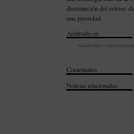
disminución del retraso d
una prioridad.
Archivado en
Acuerdo Marco
-
Cáncer colorrect
(CGCOF)
-
Dirección General de 
Innovación
-
Jesús Aguilar
-
Minis
Comentarios
Sanitarios
-
Salud Pública
-
VIH/S
Noticias relacionadas