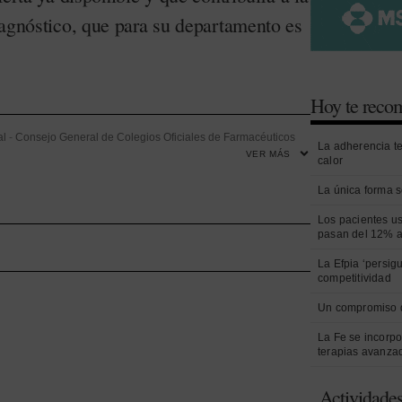
iagnóstico, que para su departamento es
Hoy te rec
al
-
Consejo General de Colegios Oficiales de Farmacéuticos
La adherencia t
VER MÁS
calor
Salud Pública
-
Dispensación
-
Formación
-
Infección
-
terio de Sanidad
-
Oncología
-
Prevención
-
Productos
La única forma s
ida
Los pacientes us
pasan del 12% a
La Efpia ‘persig
competitividad
Un compromiso 
La Fe se incorpo
terapias avanza
Actividade