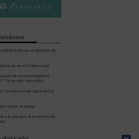
omendamos
erapéutica decae en periodos de
egura de ver el eclipse solar
uarios de servicios digitales
l 77% en solo cinco años
ue’ los avances de Japón por la
que nunca se apaga
ra a la red para el desarrollo de
das
s destacadas