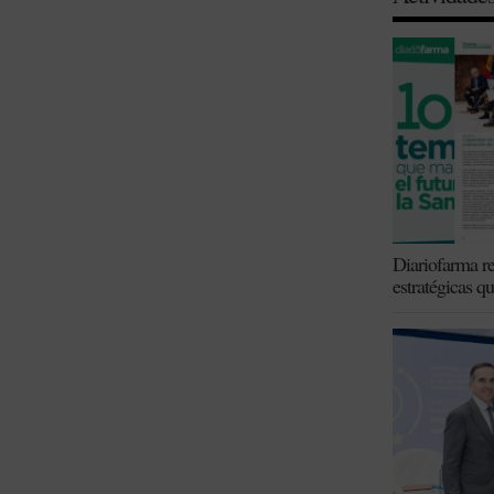
Diariofarma re
estratégicas q