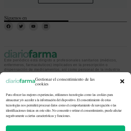
Síguenos en
Este periódico está dirigido a profesionales sanitarios (médicos,
enfermeros, farmacéuticos) implicados en la prescripción o
dispensación de medicamentos, así como personal de la industria
farmacéutica y gestores o personas implicadas en la política
Gestionar el consentimiento de las
sanitaria.
cookies
Para ofrecer las mejores experiencias, utilizamos tecnologías como las cookies para
almacenar y/o acceder a la información del dispositivo. El consentimiento de estas
tecnologías nos permitirá procesar datos como el comportamiento de navegación o las
identificaciones únicas en este sitio. No consentir o retirar el consentimiento, puede afectar
CONTACTO Y QUIÉNES SOMOS
|
POLÍTICA DE COOKIES
|
POLÍTICA DE
PRIVACIDAD
|
AVISO LEGAL
negativamente a ciertas características y funciones.
© 2026. Todos los derechos reservados. |
df@diariofarma.com
| Recursos