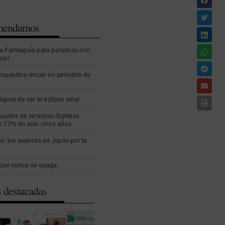
omendamos
a Farmaguia para personas con
sual
erapéutica decae en periodos de
egura de ver el eclipse solar
uarios de servicios digitales
l 77% en solo cinco años
ue’ los avances de Japón por la
que nunca se apaga
s destacadas