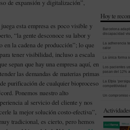
so de expansión y digitalización”,
Hoy te rec
 juega esta empresa es poco visible y
Barcelona adapt
erto, “la gente desconoce su labor y
discapacidad vi
o en la cadena de producción”; lo que
La adherencia t
calor
ara tener visibilidad, incluso a escala
La única forma s
que sepan que hay una empresa aquí, en
Los pacientes us
tender las demandas de materias primas
pasan del 12% a
 de purificación de cualquier bioproceso
La Efpia ‘persig
competitividad
récord. Ponemos nuestro alto
Un compromiso 
eriencia al servicio del cliente y nos
Actividade
erle la mejor solución costo-efectiva”,
uy tradicional, es cierto, pero hemos