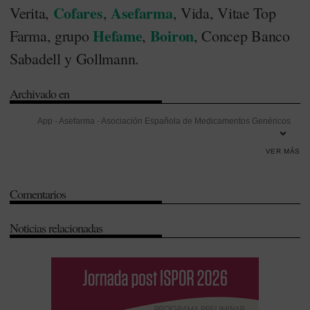
Cofares
Asefarma
Verita,
,
, Vida, Vitae Top
Hefame
Boiron
Farma, grupo
,
, Concep Banco
Sabadell y Gollmann.
Archivado en
App
-
Asefarma
-
Asociación Española de Medicamentos Genéricos
(Aeseg)
-
Cofares
-
Comunidad de Madrid
-
Descuentos
-
Distribución
VER MÁS
-
Farmaindustria
-
Federación de Distribuidores Farmacéuticos
(Fedifar)
-
Federación Empresarial de Farmacéuticos de España
Comentarios
(FEFE)
-
Gestión
-
Hermandad Farmacéutica del Mediterráneo
(Hefame)
-
Laboratorios Boiron
-
Luis M. de Palacio
-
Madrid
-
Mar
Noticias relacionadas
Fábregas
-
Miguel Valdés
-
Rentabilidad
-
Seguridad