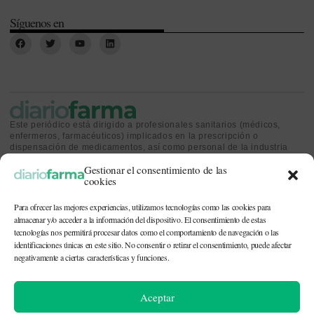
Síguenos en
Este periódico está dirigido a profesionales sanitarios (médicos,
enfermeros, farmacéuticos) implicados en la prescripción o
dispensación de medicamentos, así como personal de la industria
farmacéutica y gestores o personas implicadas en la política
Gestionar el consentimiento de las
sanitaria.
cookies
Para ofrecer las mejores experiencias, utilizamos tecnologías como las cookies para
almacenar y/o acceder a la información del dispositivo. El consentimiento de estas
tecnologías nos permitirá procesar datos como el comportamiento de navegación o las
identificaciones únicas en este sitio. No consentir o retirar el consentimiento, puede afectar
CONTACTO Y QUIÉNES SOMOS
|
POLÍTICA DE COOKIES
|
POLÍTICA DE
PRIVACIDAD
|
AVISO LEGAL
negativamente a ciertas características y funciones.
© 2026. Todos los derechos reservados. |
df@diariofarma.com
| Recursos
Aceptar
fotográficos:
depositphotos