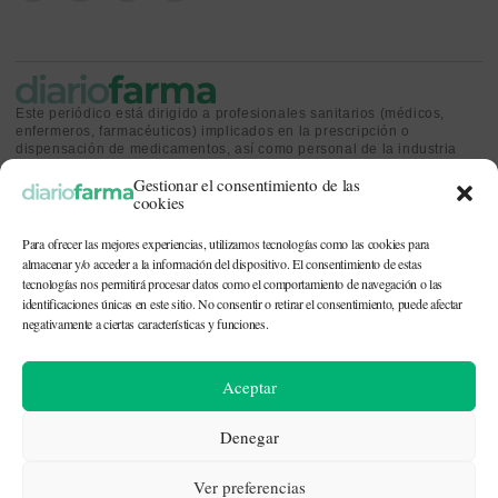
Este periódico está dirigido a profesionales sanitarios (médicos,
enfermeros, farmacéuticos) implicados en la prescripción o
dispensación de medicamentos, así como personal de la industria
farmacéutica y gestores o personas implicadas en la política
Gestionar el consentimiento de las
sanitaria.
cookies
Para ofrecer las mejores experiencias, utilizamos tecnologías como las cookies para
almacenar y/o acceder a la información del dispositivo. El consentimiento de estas
tecnologías nos permitirá procesar datos como el comportamiento de navegación o las
identificaciones únicas en este sitio. No consentir o retirar el consentimiento, puede afectar
CONTACTO Y QUIÉNES SOMOS
|
POLÍTICA DE COOKIES
|
POLÍTICA DE
PRIVACIDAD
|
AVISO LEGAL
negativamente a ciertas características y funciones.
© 2026. Todos los derechos reservados. |
df@diariofarma.com
| Recursos
Aceptar
fotográficos:
depositphotos
Denegar
Ver preferencias