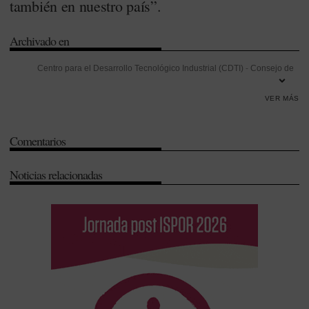
también en nuestro país”.
Archivado en
Centro para el Desarrollo Tecnológico Industrial (CDTI)
-
Consejo de
Ministros
-
Ensayos clínicos
-
Innovación
-
Instituto de Salud Carlos III
VER MÁS
-
Investigación
-
Investigación Desarrollo e Innovación (I+D+i)
-
Investigación y Desarrollo (I+D)
-
Sistema Nacional de Salud (SNS)
Comentarios
Noticias relacionadas