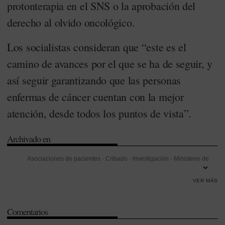
protonterapia en el SNS o la aprobación del
derecho al olvido oncológico.
Los socialistas consideran que “este es el
camino de avances por el que se ha de seguir, y
así seguir garantizando que las personas
enfermas de cáncer cuentan con la mejor
atención, desde todos los puntos de vista”.
Archivado en
Asociaciones de pacientes
-
Cribado
-
Investigación
-
Ministerio de
Sanidad
-
Oncología
-
Partido Socialista Obrero Español (PSOE)
-
VER MÁS
Senado
-
Sistema Nacional de Salud (SNS)
Comentarios