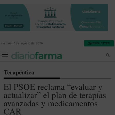
viernes, 7 de agosto de 2026
NEWSLETTER
FARMACIA ASISTENCIAL
FARMACIA HOSPITALARIA
Terapéutica
El PSOE reclama “evaluar y
actualizar” el plan de terapias
avanzadas y medicamentos
CAR