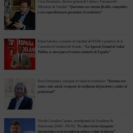
César Hernández, director general de Cartera y Farmacia del
Ministerio de Sanidad:
“Queremos un sistema flexible, competitivo
y con capacidad para garantizar el suministro”
Kilian Sánchez, secretario de Sanidad del PSOE y portavoz de la
Comisión de Sanidad del Senado.:
“La Agencia Estatal de Salud
Pública es clave para el rearme sanitario de España”
Rocío Hernández, consejera de Salud de Andalucía:
“Tenemos tres
metas: más salud; recuperar la confianza del paciente y cuidar al
profesional”
Nicolás González Casares, eurodiputado de Socialistas &
Demócratas (S&D - PSOE):
“Es clave cerrar el paquete
farmacéutico en la presidencia polaca y evitar la danesa”