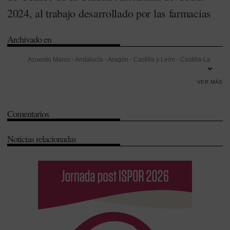
2024, al trabajo desarrollado por las farmacias
Archivado en
Acuerdo Marco
-
Andalucía
-
Aragón
-
Castilla y León
-
Castilla-La
Mancha
-
Ceuta
-
Colegios de Farmacéuticos
-
Comunidad Foral de
VER MÁS
Navarra
-
Comunidad Valenciana
-
Consejo General de Colegios
Oficiales de Farmacéuticos (CGCOF)
-
Formación
-
Galicia
-
Islas
Comentarios
Canarias
-
La Rioja
-
Navarra
-
País Vasco
-
Prevención
-
Redes
Sociales
-
Valencia
Noticias relacionadas