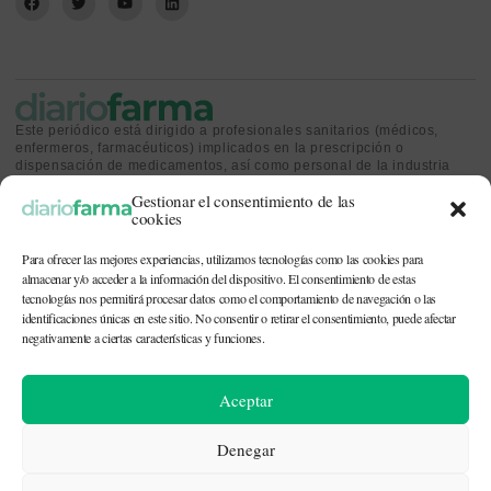
Este periódico está dirigido a profesionales sanitarios (médicos,
enfermeros, farmacéuticos) implicados en la prescripción o
dispensación de medicamentos, así como personal de la industria
farmacéutica y gestores o personas implicadas en la política
Gestionar el consentimiento de las
sanitaria.
cookies
Para ofrecer las mejores experiencias, utilizamos tecnologías como las cookies para
almacenar y/o acceder a la información del dispositivo. El consentimiento de estas
tecnologías nos permitirá procesar datos como el comportamiento de navegación o las
identificaciones únicas en este sitio. No consentir o retirar el consentimiento, puede afectar
CONTACTO Y QUIÉNES SOMOS
|
POLÍTICA DE COOKIES
|
POLÍTICA DE
PRIVACIDAD
|
AVISO LEGAL
negativamente a ciertas características y funciones.
© 2026. Todos los derechos reservados. |
df@diariofarma.com
| Recursos
Aceptar
fotográficos:
depositphotos
Denegar