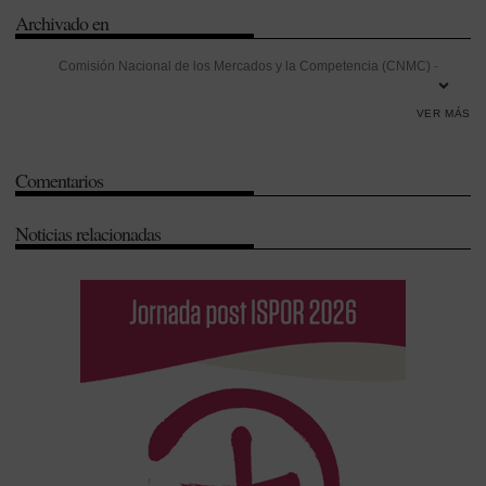
Archivado en
Comisión Nacional de los Mercados y la Competencia (CNMC)
-
Consejo de Estado
-
Consejo de Ministros
-
Evaluación de
VER MÁS
medicamentos
-
Javier Padilla
-
Ministerio de Sanidad
-
Política
farmacéutica
-
Real Decreto de Evaluación de Tecnologías Sanitarias
Comentarios
-
Redes Sociales
-
Sistema Nacional de Salud (SNS)
-
Transparencia
Noticias relacionadas