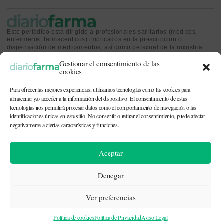
Este periódico está dirigido a profesionales sanitarios (médicos,
enfermeros, farmacéuticos) implicados en la prescripción o
dispensación de medicamentos, así como personal de la industria
farmacéutica y gestores o personas implicadas en la política
Gestionar el consentimiento de las
sanitaria.
cookies
Para ofrecer las mejores experiencias, utilizamos tecnologías como las cookies para
almacenar y/o acceder a la información del dispositivo. El consentimiento de estas
tecnologías nos permitirá procesar datos como el comportamiento de navegación o las
identificaciones únicas en este sitio. No consentir o retirar el consentimiento, puede afectar
CONTACTO Y QUIÉNES SOMOS
|
POLÍTICA DE COOKIES
|
POLÍTICA DE
PRIVACIDAD
|
AVISO LEGAL
negativamente a ciertas características y funciones.
© 2026. Todos los derechos reservados. |
df@diariofarma.com
| Recursos
Aceptar
fotográficos:
depositphotos
Denegar
Ver preferencias
Política de cookies
Política de Privacidad
Aviso Legal