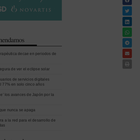
omendamos
erapéutica decae en periodos de
egura de ver el eclipse solar
uarios de servicios digitales
l 77% en solo cinco años
ue’ los avances de Japón por la
que nunca se apaga
ra a la red para el desarrollo de
das