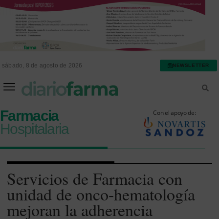
sábado, 8 de agosto de 2026
NEWSLETTER
FARMACIA ASISTENCIAL
FARMACIA HOSPITALARIA
Farmacia
Con el apoyo de:
Hospitalaria
Servicios de Farmacia con
unidad de onco-hematología
mejoran la adherencia