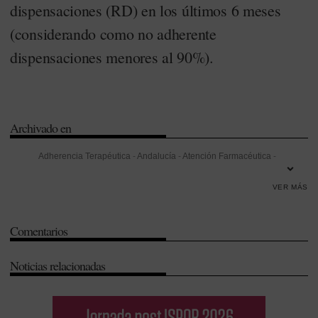
dispensaciones (RD) en los últimos 6 meses
(considerando como no adherente
dispensaciones menores al 90%).
Archivado en
Adherencia Terapéutica
-
Andalucía
-
Atención Farmacéutica
-
Eficacia
-
Farmacia Hospitalaria
-
Hematología
-
Hospital Universitario
VER MÁS
Nuestra Señora de la Candelaria
-
Investigación
-
Islas Canarias
-
Leucemia mieloide crónica
-
Sociedad Española de Farmacia
Comentarios
Hospitalaria (SEFH)
Noticias relacionadas