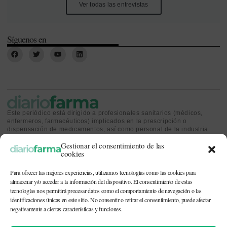
Ver todas las entrevistas
Síguenos en
Este periódico está dirigido a profesionales sanitarios (médicos,
enfermeros, farmacéuticos) implicados en la prescripción o
dispensación de medicamentos, así como personal de la industria
farmacéutica y gestores o personas implicadas en la política
Gestionar el consentimiento de las
sanitaria.
cookies
Para ofrecer las mejores experiencias, utilizamos tecnologías como las cookies para
almacenar y/o acceder a la información del dispositivo. El consentimiento de estas
tecnologías nos permitirá procesar datos como el comportamiento de navegación o las
identificaciones únicas en este sitio. No consentir o retirar el consentimiento, puede afectar
CONTACTO Y QUIÉNES SOMOS
|
POLÍTICA DE COOKIES
|
POLÍTICA DE
PRIVACIDAD
|
AVISO LEGAL
negativamente a ciertas características y funciones.