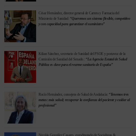
César Hernández, director general de Cartera y Farmacia del
Ministerio de Sanidad:
“Queremos un sistema flexible, competitivo
y con capacidad para garantizar el suministro”
Kilian Sánchez, secretario de Sanidad del PSOE y portavoz de la
Comisión de Sanidad del Senado.:
“La Agencia Estatal de Salud
Pública es clave para el rearme sanitario de España”
Rocío Hernández, consejera de Salud de Andalucía:
“Tenemos tres
metas: más salud; recuperar la confianza del paciente y cuidar al
profesional”
Nicolás González Casares, eurodiputado de Socialistas &