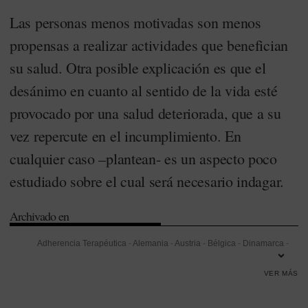
Las personas menos motivadas son menos
propensas a realizar actividades que benefician
su salud. Otra posible explicación es que el
desánimo en cuanto al sentido de la vida esté
provocado por una salud deteriorada, que a su
vez repercute en el incumplimiento. En
cualquier caso –plantean- es un aspecto poco
estudiado sobre el cual será necesario indagar.
Archivado en
Adherencia Terapéutica
-
Alemania
-
Austria
-
Bélgica
-
Dinamarca
-
Eslovenia
-
Estonia
-
Francia
-
Hungría
-
Investigación
-
Israel
-
Italia
-
VER MÁS
Mortalidad
-
Polonia
-
Portugal
-
República Checa
-
Servicio Catalán
de la Salud (CatSalut)
-
Suecia
-
Suiza