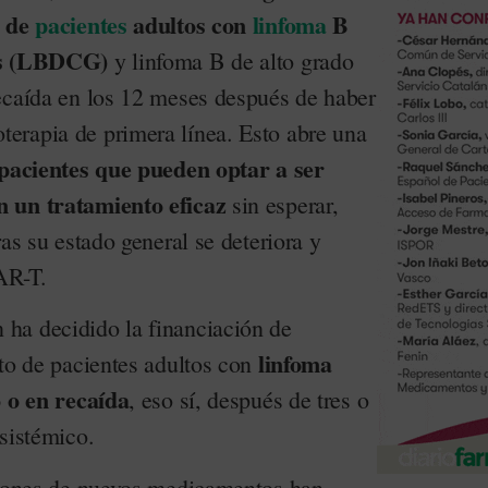
o de
pacientes
adultos con
linfoma
B
des (LBDCG)
y linfoma B de alto grado
ecaída en los 12 meses después de haber
erapia de primera línea. Esto abre una
pacientes que pueden optar a ser
n un tratamiento eficaz
sin esperar,
ras su estado general se deteriora y
CAR-T.
ha decidido la financiación de
linfoma
nto de pacientes adultos con
o o en recaída
, eso sí, después de tres o
sistémico.
ciones de nuevos medicamentos han