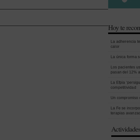
Hoy te rec
La adherencia t
calor
La única forma s
Los pacientes us
pasan del 12% a
La Efpia ‘persig
competitividad
Un compromiso 
La Fe se incorpo
terapias avanza
Actividade