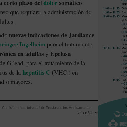
a corto plazo del
dolor
somático
so que requiere la administración de
dultos.
nuevas indicaciones de Jardiance
iado
ringer Ingelheim
para el tratamiento
ónica en adultos
Epclusa
y
 de Gilead, para el tratamiento de la
hepatitis C
irus de la
(VHC ) en
ad o mayores.
-
Comisión Interministerial de Precios de los Medicamentos
VER MÁS
nfermedad renal crónica
-
Gilead
-
Hepatitis C
-
Infección
-
s
-
Melanoma
-
Sanofi
-
Sofosbuvir
-
Tramadol
-
Yescarta