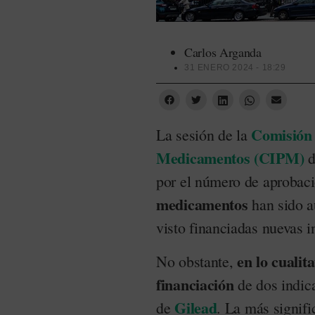
Carlos Arganda
31 ENERO 2024 - 18:29
Comisión 
La sesión de la
Medicamentos (CIPM)
d
por el número de aprobac
medicamentos
han sido a
visto financiadas nuevas i
en lo cualit
No obstante,
financiación
de dos indic
Gilead
de
. La más signifi