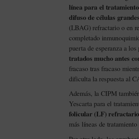
línea para el tratamient
difuso de células gran
(LBAG) refractario o en r
completado inmunoquimiot
puerta de esperanza a los
tratados mucho antes co
fracaso tras fracaso mient
dificulta la respuesta al 
Además, la CIPM también 
Yescarta para el tratamie
folicular (LF) refractari
más líneas de tratamiento 
Por otro lado, las aproba