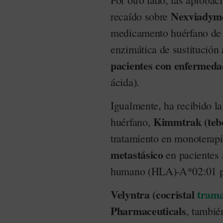
Nexviadyme 
recaído sobre
medicamento huérfano d
enzimática de sustitución 
pacientes con enfermed
ácida).
Igualmente, ha recibido l
Kimmtrak (teb
huérfano,
tratamiento en monoterap
metastásico
en pacientes 
humano (HLA)-A*02:01 po
Velyntra (cocristal
tram
Pharmaceuticals
, tambié