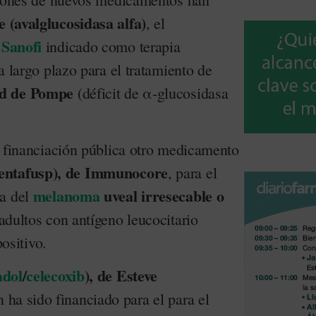
(avalglucosidasa alfa)
, el
Sanofi
e
indicado como terapia
a largo plazo para el tratamiento de
ad de Pompe
(déficit de α-glucosidasa
a financiación pública otro medicamento
entafusp), de Immunocore
, para el
melanoma
uveal irresecable o
ia del
adultos con antígeno leucocitario
sitivo.
adol
/
celecoxib
), de Esteve
n ha sido financiado para el para el