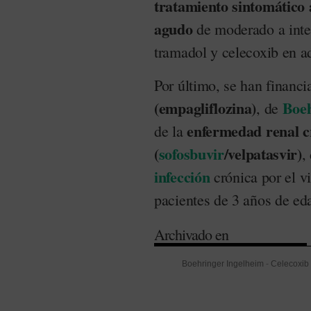
tratamiento sintomático 
agudo
de moderado a inten
tramadol y celecoxib en a
Por último, se han financ
(empagliflozina)
Boeh
, de
enfermedad renal cr
de la
(
sofosbuvir
/velpatasvir)
,
infección
crónica por el v
pacientes de 3 años de ed
Archivado en
Boehringer Ingelheim
-
Celecoxib
(CIPM)
-
Dolor
-
Empagliflozina
-
E
Linfoma
-
Medicamentos huérfano