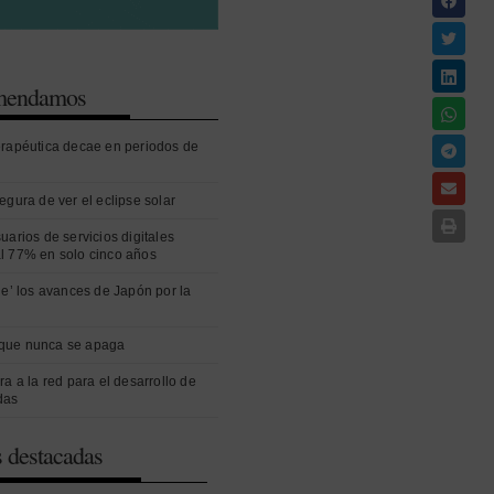
omendamos
erapéutica decae en periodos de
egura de ver el eclipse solar
uarios de servicios digitales
l 77% en solo cinco años
ue’ los avances de Japón por la
que nunca se apaga
ra a la red para el desarrollo de
das
s destacadas