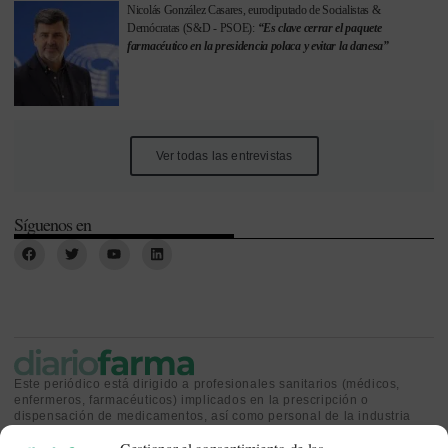
Nicolás González Casares, eurodiputado de Socialistas &
Demócratas (S&D - PSOE):
“Es clave cerrar el paquete
farmacéutico en la presidencia polaca y evitar la danesa”
Ver todas las entrevistas
Síguenos en
Este periódico está dirigido a profesionales sanitarios (médicos,
enfermeros, farmacéuticos) implicados en la prescripción o
dispensación de medicamentos, así como personal de la industria
farmacéutica y gestores o personas implicadas en la política