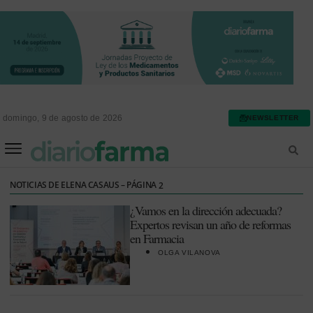
domingo, 9 de agosto de 2026
NEWSLETTER
FARMACIA ASISTENCIAL
FARMACIA HOSPITALARIA
NOTICIAS DE ELENA CASAUS – PÁGINA
2
¿Vamos en la dirección adecuada?
Expertos revisan un año de reformas
en Farmacia
OLGA VILANOVA