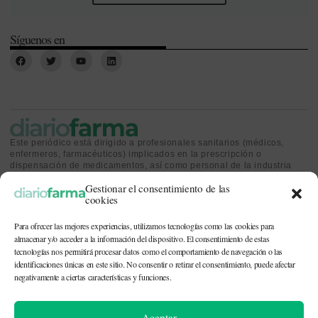
Síguenos en
Este periódico está dirigido a profesionales sanitarios (médicos,
enfermeros, farmacéuticos) implicados en la prescripción o
dispensación de medicamentos, así como personal de la industria
farmacéutica y gestores o personas implicadas en la política
Gestionar el consentimiento de las
sanitaria.
cookies
Para ofrecer las mejores experiencias, utilizamos tecnologías como las cookies para
almacenar y/o acceder a la información del dispositivo. El consentimiento de estas
tecnologías nos permitirá procesar datos como el comportamiento de navegación o las
identificaciones únicas en este sitio. No consentir o retirar el consentimiento, puede afectar
CONTACTO Y QUIÉNES SOMOS
|
POLÍTICA DE COOKIES
|
POLÍTICA DE
PRIVACIDAD
|
AVISO LEGAL
negativamente a ciertas características y funciones.
© 2026. Todos los derechos reservados. |
df@diariofarma.com
| Recursos
Aceptar
fotográficos:
depositphotos