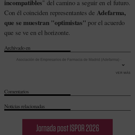
incompatibles
" del camino a seguir en el futuro.
Adefarma,
Con él coinciden representantes de
que se muestran "optimistas"
por el acuerdo
que se ve en el horizonte.
Archivado en
Asociación de Empresarios de Farmacia de Madrid (Adefarma)
-
Cantabria
-
COF de Madrid
-
Colegios de Farmacéuticos
-
Comunidad
VER MÁS
de Madrid
-
Convenio colectivo
-
Cristóbal López de la Manzanara
-
Elecciones
-
Estatutos
-
Federación Empresarial de Farmacéuticos de
Comentarios
España (FEFE)
-
José Luis Rodríguez Dacal
-
Luis M. de Palacio
-
Madrid
Noticias relacionadas