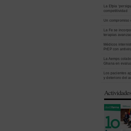
La Efpia ‘persig
competitividad
Un compromiso 
La Fe se incorpo
terapias avanza
Médicos internist
PrEP con antivir
La Aemps colabo
Ghana en evalua
Los pacientes a
y deterioro del 
Actividade