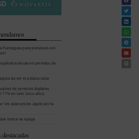
omendamos
a Farmaguia para personas con
sual
erapéutica decae en periodos de
egura de ver el eclipse solar
uarios de servicios digitales
l 77% en solo cinco años
ue’ los avances de Japón por la
que nunca se apaga
s destacadas