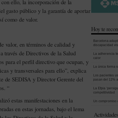
 con ello, la incorporación de la
 del gasto público y la garantía de aportar
sí como de valor.
Hoy te rec
Barcelona adapt
e valor, en términos de calidad y
discapacidad vi
 a través de Directivos de la Salud
La adherencia t
calor
s para el perfil directivo que ocupan, y
La única forma s
cas y transversales para ello”, explica
Los pacientes us
te de SEDISA y Director Gerente del
pasan del 12% a
os. “
La Efpia ‘persig
competitividad
alizó estas manifestaciones en la
Un compromiso 
radas en estas jornadas, bajo el lema
Actividade
 los Directivos de la Salud y la