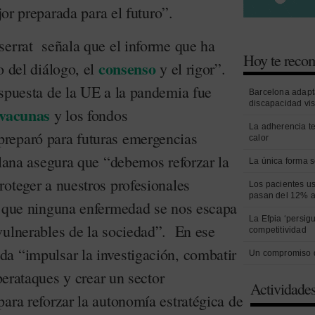
ejor preparada para el futuro”.
serrat señala que el informe que ha
Hoy te rec
consenso
o del diálogo, el
y el rigor”.
espuesta de la UE a la pandemia fue
Barcelona adapt
discapacidad vi
vacunas
y los fondos
La adherencia t
reparó para futuras emergencias
calor
alana asegura que “debemos reforzar la
La única forma s
roteger a nuestros profesionales
Los pacientes us
pasan del 12% a
e que ninguna enfermedad se nos escapa
La Efpia ‘persig
vulnerables de la sociedad”. En ese
competitividad
a “impulsar la investigación, combatir
Un compromiso 
iberataques y crear un sector
Actividade
ara reforzar la autonomía estratégica de