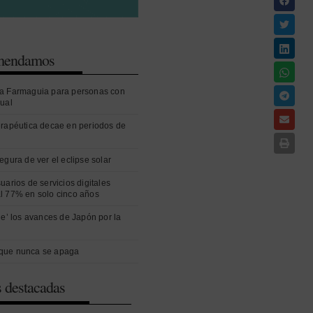
omendamos
a Farmaguia para personas con
sual
erapéutica decae en periodos de
egura de ver el eclipse solar
uarios de servicios digitales
l 77% en solo cinco años
ue’ los avances de Japón por la
que nunca se apaga
s destacadas