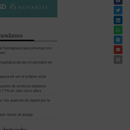
omendamos
a Farmaguia para personas con
sual
erapéutica decae en periodos de
egura de ver el eclipse solar
uarios de servicios digitales
l 77% en solo cinco años
ue’ los avances de Japón por la
que nunca se apaga
s destacadas