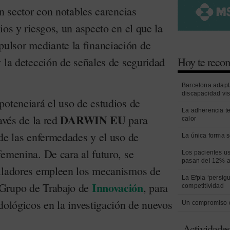
un sector con notables carencias
ios y riesgos, un aspecto en el que la
lsor mediante la financiación de
Hoy te rec
 la detección de señales de seguridad
Barcelona adapt
discapacidad vi
potenciará el uso de estudios de
La adherencia t
DARWIN EU
ravés de la red
para
calor
 de las enfermedades y el uso de
La única forma s
emenina. De cara al futuro, se
Los pacientes us
pasan del 12% a
olladores empleen los mecanismos de
La Efpia ‘persig
Innovación
Grupo de Trabajo de
, para
competitividad
dológicos en la investigación de nuevos
Un compromiso 
Actividade