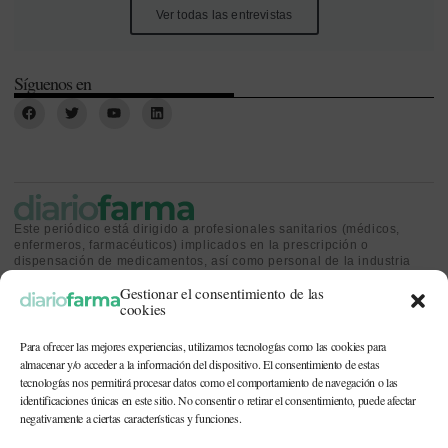
Ver todas las entrevistas
Síguenos en
Este periódico está dirigido a profesionales sanitarios (médicos,
enfermeros, farmacéuticos) implicados en la prescripción o
dispensación de medicamentos, así como personal de la industria
farmacéutica y gestores o personas implicadas en la política
Gestionar el consentimiento de las
sanitaria.
cookies
Para ofrecer las mejores experiencias, utilizamos tecnologías como las cookies para
almacenar y/o acceder a la información del dispositivo. El consentimiento de estas
tecnologías nos permitirá procesar datos como el comportamiento de navegación o las
identificaciones únicas en este sitio. No consentir o retirar el consentimiento, puede afectar
CONTACTO Y QUIÉNES SOMOS
|
POLÍTICA DE COOKIES
|
POLÍTICA DE
PRIVACIDAD
|
AVISO LEGAL
negativamente a ciertas características y funciones.