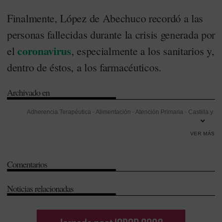
Finalmente, López de Abechuco recordó a las
personas fallecidas durante la crisis generada por
coronavirus
el
, especialmente a los sanitarios y,
dentro de éstos, a los farmacéuticos.
Archivado en
Adherencia Terapéutica
-
Alimentación
-
Atención Primaria
-
Castilla y
León
-
Ciudadanos
-
COF de Burgos
-
Covid-19
-
Distribución
-
VER MÁS
Docencia
-
Farmacia Hospitalaria
-
Formación
-
Gestión
-
Investigación
-
Investigación Desarrollo e Innovación (I+D+i)
-
Miguel
Comentarios
López de Abechuco
-
Optica
-
Ortopedia
-
Receta electrónica
-
Salud
Pública
-
Seguridad
Noticias relacionadas