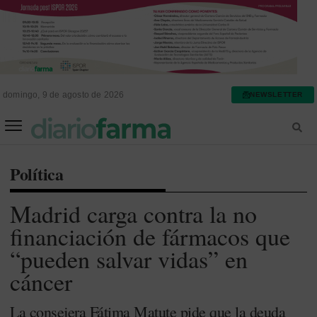
domingo, 9 de agosto de 2026
NEWSLETTER
FARMACIA ASISTENCIAL
FARMACIA HOSPITALARIA
Política
Madrid carga contra la no
financiación de fármacos que
“pueden salvar vidas” en
cáncer
La consejera Fátima Matute pide que la deuda