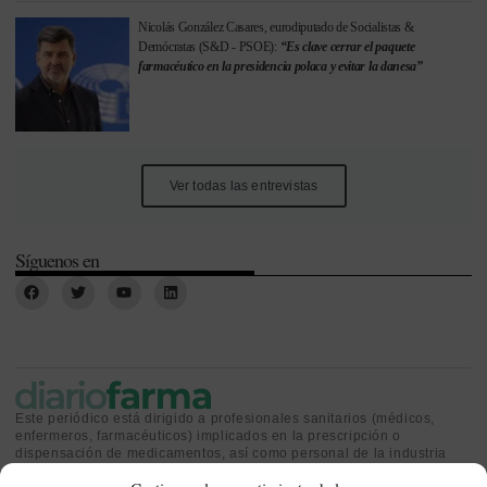
Nicolás González Casares, eurodiputado de Socialistas &
Demócratas (S&D - PSOE):
“Es clave cerrar el paquete
farmacéutico en la presidencia polaca y evitar la danesa”
Ver todas las entrevistas
Síguenos en
Este periódico está dirigido a profesionales sanitarios (médicos,
enfermeros, farmacéuticos) implicados en la prescripción o
dispensación de medicamentos, así como personal de la industria
farmacéutica y gestores o personas implicadas en la política