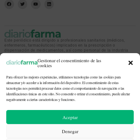
Este periódico está dirigido a profesionales sanitarios (médicos,
enfermeros, farmacéuticos) implicados en la prescripción o
dispensación de medicamentos, así como personal de la industria
farmacéutica y gestores o personas implicadas en la política
Gestionar el consentimiento de las
sanitaria.
cookies
Para ofrecer las mejores experiencias, utilizamos tecnologías como las cookies para
almacenar y/o acceder a la información del dispositivo. El consentimiento de estas
tecnologías nos permitirá procesar datos como el comportamiento de navegación o las
identificaciones únicas en este sitio. No consentir o retirar el consentimiento, puede afectar
CONTACTO Y QUIÉNES SOMOS
|
POLÍTICA DE COOKIES
|
POLÍTICA DE
PRIVACIDAD
|
AVISO LEGAL
negativamente a ciertas características y funciones.
© 2026. Todos los derechos reservados. |
df@diariofarma.com
| Recursos
Aceptar
fotográficos:
depositphotos
Denegar