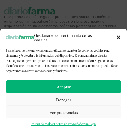
Este periódico está dirigido a profesionales sanitarios (médicos,
enfermeros, farmacéuticos) implicados en la prescripción o
dispensación de medicamentos, así como personal de la industria
farmacéutica y gestores o personas implicadas en la política
Gestionar el consentimiento de las
sanitaria.
cookies
Para ofrecer las mejores experiencias, utilizamos tecnologías como las cookies para
almacenar y/o acceder a la información del dispositivo. El consentimiento de estas
tecnologías nos permitirá procesar datos como el comportamiento de navegación o las
identificaciones únicas en este sitio. No consentir o retirar el consentimiento, puede afectar
CONTACTO Y QUIÉNES SOMOS
|
POLÍTICA DE COOKIES
|
POLÍTICA DE
PRIVACIDAD
|
AVISO LEGAL
negativamente a ciertas características y funciones.
© 2026. Todos los derechos reservados. |
df@diariofarma.com
| Recursos
Aceptar
fotográficos:
depositphotos
Denegar
Ver preferencias
Política de cookies
Política de Privacidad
Aviso Legal