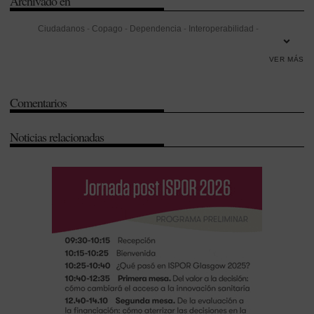
Archivado en
Ciudadanos
-
Copago
-
Dependencia
-
Interoperabilidad
-
Legislación
-
Mariano Rajoy
-
Pablo Iglesias
-
Partido Popular (PP)
-
VER MÁS
Partido Socialista Obrero Español (PSOE)
-
Pedro Sánchez
-
Real
Decreto-ley 16/2012
-
Trasplantes
Comentarios
Noticias relacionadas