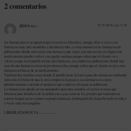
2 comentarios
Sánchez
-
Política farmacéutica
-
Prevención
-
Producto Interior Bruto
(PIB)
-
Protección de datos
-
Rafael Bengoa
-
Real Decreto-ley
16/2012
-
Residencia
-
Retribución
-
Salud Pública
-
Servicios
07.07.2018 a las 12:39
JESUS
dice:
profesionales farmacéuticos
-
Sistema Nacional de Salud (SNS)
-
Sostenibilidad
-
Transparencia
-
Unión Europea (UE)
los farmaceuticos no quieren que el sector se liberalice, porque ellos a veces con
farmacias muy mal atendidas y desabastecidas, es muy normal en las farmacias de
poblaciones donde solo existe una farmacia que vayas con una receta y te digan este
medicamento puedes volver a recogerlo mañana porque saben que el cliente va a
volver ya que en el pueblo no hay otra farmacia, en cambio las poblaciones donde hay
mas de una farmacia estan mejor abastecidas, porque saben que el cliente se ira a otra
farmacia en busca de su medicamento.
Tambien hay muchos casos donde el pueblo tiene licencia para dos farmacias habiendo
fallecido el titular de una la otra compra la licencia y esa farmacia se cierra
definitivamente con todo el perjuicio que conlleva esto para su poblacion.
La farmacia no puede ser un monopolio para unos cuantos, el sector se tiene que
liberizar para beneficio de la poblacion y q no estar ue los jovenes que terminen su
carrera tengan aceso a poner su propia farmacia ytrabajando de mancebo toda su vida y
a veces muy mal pagados.
LIBERILICIASION YA.......................