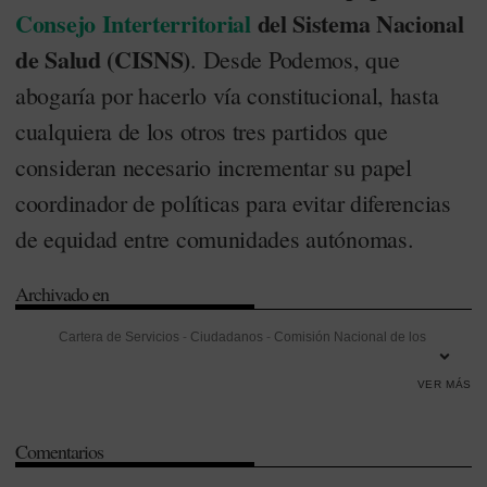
Consejo Interterritorial
del Sistema Nacional
de Salud (CISNS)
. Desde Podemos, que
abogaría por hacerlo vía constitucional, hasta
cualquiera de los otros tres partidos que
consideran necesario incrementar su papel
coordinador de políticas para evitar diferencias
de equidad entre comunidades autónomas.
Archivado en
Cartera de Servicios
-
Ciudadanos
-
Comisión Nacional de los
Mercados y la Competencia (CNMC)
-
Consejo Interterritorial del SNS
VER MÁS
(CISNS)
-
Copago
-
Copago farmacéutico
-
Elecciones
-
Equidad
-
Formación
-
Legislación
-
Margen profesional
-
Mariano Rajoy
-
Comentarios
Ministerio de Sanidad
-
Modelo de farmacia
-
Pablo Iglesias
-
Partido
Popular (PP)
-
Partido Socialista Obrero Español (PSOE)
-
Pedro