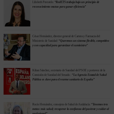
Lilisbeth Perestelo:
“RedETS trabaja bajo un principio de
reconocimiento mutuo para ganar eficiencia”
César Hernández, director general de Cartera y Farmacia del
Ministerio de Sanidad:
“Queremos un sistema flexible, competitivo
y con capacidad para garantizar el suministro”
Kilian Sánchez, secretario de Sanidad del PSOE y portavoz de la
Comisión de Sanidad del Senado.:
“La Agencia Estatal de Salud
Pública es clave para el rearme sanitario de España”
Rocío Hernández, consejera de Salud de Andalucía:
“Tenemos tres
metas: más salud; recuperar la confianza del paciente y cuidar al
profesional”