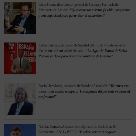
César Hernández, director general de Cartera y Farmacia del
Ministerio de Sanidad:
“Queremos un sistema flexible, competitivo
y con capacidad para garantizar el suministro”
Kilian Sánchez, secretario de Sanidad del PSOE y portavoz de la
Comisión de Sanidad del Senado.:
“La Agencia Estatal de Salud
Pública es clave para el rearme sanitario de España”
Rocío Hernández, consejera de Salud de Andalucía:
“Tenemos tres
metas: más salud; recuperar la confianza del paciente y cuidar al
profesional”
Nicolás González Casares, eurodiputado de Socialistas &
Demócratas (S&D - PSOE):
“Es clave cerrar el paquete