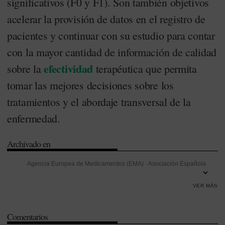
significativos (F0 y F1). Son también objetivos
acelerar la provisión de datos en el registro de
pacientes y continuar con su estudio para contar
con la mayor cantidad de información de calidad
efectividad
sobre la
terapéutica que permita
tomar las mejores decisiones sobre los
tratamientos y el abordaje transversal de la
enfermedad.
Archivado en
Agencia Europea de Medicamentos (EMA)
-
Asociación Española
para el Estudio del Hígado (AEEH)
-
Atención Primaria
-
Congreso de
VER MÁS
los Diputados
-
Consejo Interterritorial del SNS (CISNS)
-
Efectividad
-
Formación
-
Hepatitis C
-
Indicadores
-
Infección
-
Innovación
-
Comentarios
Instituto de Salud Carlos III
-
Investigación
-
Investigación Desarrollo e