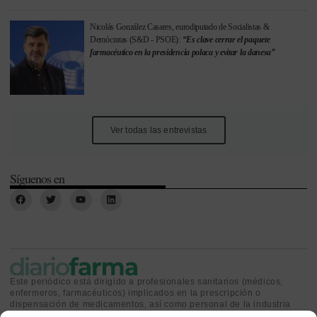
Nicolás González Casares, eurodiputado de Socialistas &
Demócratas (S&D - PSOE):
“Es clave cerrar el paquete
farmacéutico en la presidencia polaca y evitar la danesa”
Ver todas las entrevistas
Síguenos en
Este periódico está dirigido a profesionales sanitarios (médicos,
enfermeros, farmacéuticos) implicados en la prescripción o
dispensación de medicamentos, así como personal de la industria
farmacéutica y gestores o personas implicadas en la política