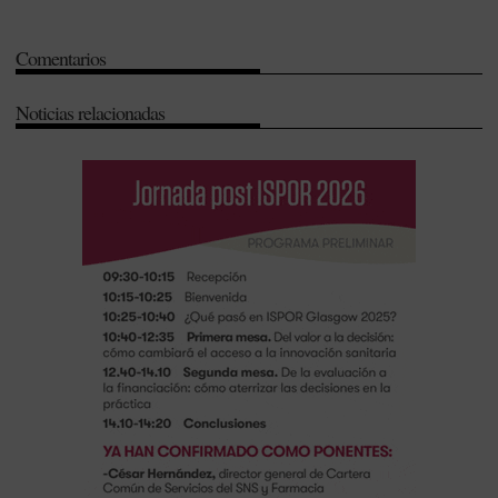
Desarrollo e Innovación (I+D+i)
-
Manuel Pérez
-
Prevención
-
Universidad
-
Vacunas
Comentarios
Noticias relacionadas