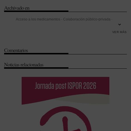
Archivado en
Acceso a los medicamentos
-
Colaboración público-privada
-
Dependencia
-
Farmaindustria
-
Innovación
-
Investigación
-
VER MÁS
Investigación Desarrollo e Innovación (I+D+i)
-
Investigación y
Desarrollo (I+D)
-
José Manuel Miñones
-
José Miñones
-
Juan Yermo
Comentarios
-
Prevención
-
Seguridad
-
Universidad
-
Universidad Internacional
Menéndez Pelayo (UIMP)
Noticias relacionadas