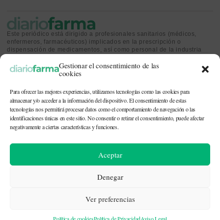
Este periódico está dirigido a profesionales sanitarios (médicos,
enfermeros, farmacéuticos) implicados en la prescripción o
dispensación de medicamentos, así como personal de la industria
farmacéutica y gestores o personas implicadas en la política
Gestionar el consentimiento de las
sanitaria.
cookies
Para ofrecer las mejores experiencias, utilizamos tecnologías como las cookies para
almacenar y/o acceder a la información del dispositivo. El consentimiento de estas
tecnologías nos permitirá procesar datos como el comportamiento de navegación o las
identificaciones únicas en este sitio. No consentir o retirar el consentimiento, puede afectar
CONTACTO Y QUIÉNES SOMOS
|
POLÍTICA DE COOKIES
|
POLÍTICA DE
PRIVACIDAD
|
AVISO LEGAL
negativamente a ciertas características y funciones.
© 2026. Todos los derechos reservados. |
df@diariofarma.com
| Recursos
Aceptar
fotográficos:
depositphotos
Denegar
Ver preferencias
Política de cookies
Política de Privacidad
Aviso Legal